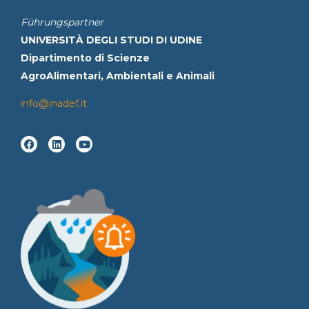
Führungspartner
UNIVERSITÀ DEGLI STUDI DI UDINE
Dipartimento di Scienze
AgroAlimentari, Ambientali e Animali
info@inadef.it
F
L
Y
a
i
o
c
n
u
e
k
t
b
e
u
o
d
b
o
i
e
k
n