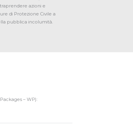
traprendere azioni e
re di Protezione Civile a
lla pubblica incolumità.
k Packages – WP):