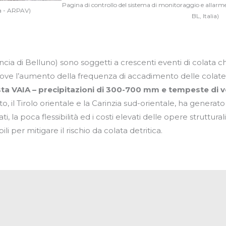
Pagina di controllo del sistema di monitoraggio e allarm
ca - ARPAV)
BL, Italia)
rovincia di Belluno) sono soggetti a crescenti eventi di colat
 dove l’aumento della frequenza di accadimento delle colat
a VAIA – precipitazioni di 300-700 mm e tempeste di 
eto, il Tirolo orientale e la Carinzia sud-orientale, ha gener
, la poca flessibilità ed i costi elevati delle opere struttural
 per mitigare il rischio da colata detritica.