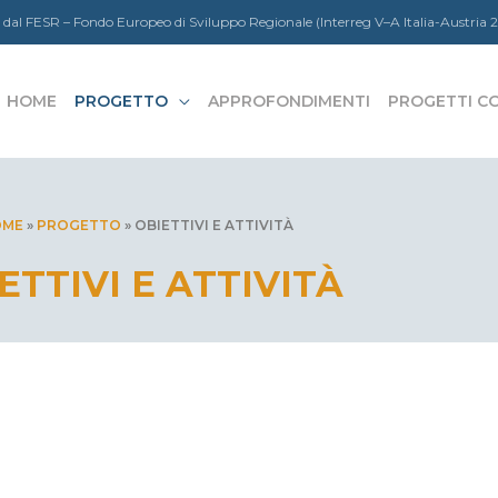
 dal FESR – Fondo Europeo di Sviluppo Regionale (Interreg V–A Italia-Austria
HOME
PROGETTO
APPROFONDIMENTI
PROGETTI C
OME
»
PROGETTO
»
OBIETTIVI E ATTIVITÀ
ETTIVI E ATTIVITÀ