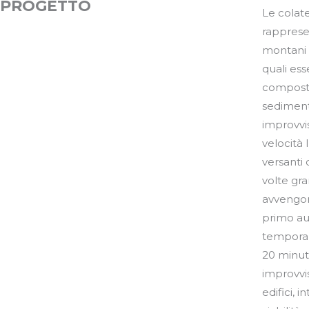
PROGETTO
Le colat
di impatt
rappresen
rischio i
montani e
partico
quali ess
composte
sediment
improvvi
velocità l
versanti
volte gra
avvengon
primo au
temporali
20 minuti
improvvi
edifici, 