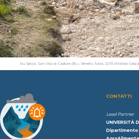
Ru Secco, San Vito di Cadore (BL), Veneto, Italia, 2015 (Matteo Ces
CONTATTI
Lead Partner
UNIVERSITÀ D
Dipartimento 
AgroAlimentar