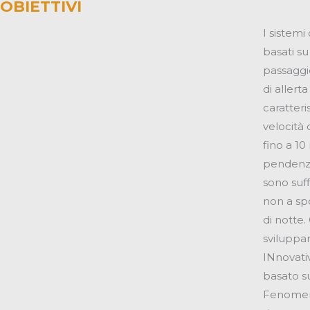
OBIETTIVI
I sistemi
basati su
passaggi
di allert
caratteri
velocità
fino a 10
pendenze
sono suff
non a sp
di notte.
sviluppa
INnovativ
basato s
Fenomeno