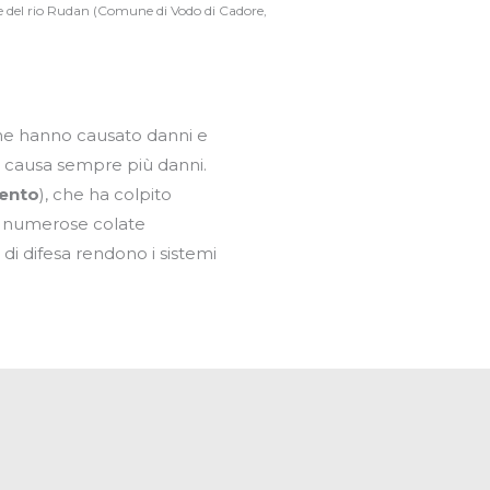
e del rio Rudan (Comune di Vodo di Cadore,
a che hanno causato danni e
e causa sempre più danni.
vento
), che ha colpito
ato numerose colate
i di difesa rendono i sistemi