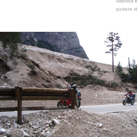
viabilità
potere di