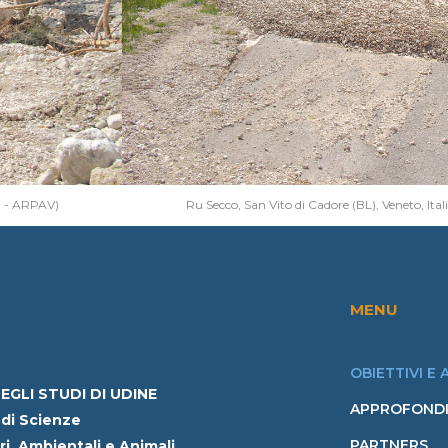
ca - ARPAV)
Ru Secco, San Vito di Cadore (BL), Veneto, Ita
MENU
OBIETTIVI E 
EGLI STUDI DI UDINE
APPROFONDI
di Scienze
PARTNERS
i, Ambientali e Animali