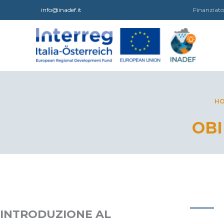
Vai
info@inadef.it
Finanziato
al
contenuto
H
OBI
INTRODUZIONE AL