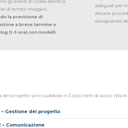
re gli eventi di colata detritica
adeguati per in
cipi di tempo maggiori,
attuare procedu
do la previsione di
salvaguardia de
azione a breve termine o
ng (1-3 ore) con modelli
tà del progetto sono suddivise in 5 pacchetti di lavoro (Wor
– Gestione del progetto
 – Comunicazione