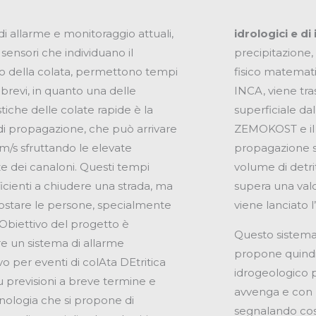
 di allarme e monitoraggio attuali,
idrologici e di
 sensori che individuano il
precipitazione
o della colata, permettono tempi
fisico matemati
a brevi, in quanto una delle
INCA, viene tra
stiche delle colate rapide è la
superficiale da
 di propagazione, che può arrivare
ZEMOKOST e il 
 m/s sfruttando le elevate
propagazione s
 dei canaloni. Questi tempi
volume di detri
icienti a chiudere una strada, ma
supera una valor
ostare le persone, specialmente
viene lanciato l
 Obiettivo del progetto è
Questo sistema 
re un sistema di allarme
propone quindi
o per eventi di colAta DEtritica
idrogeologico 
u previsioni a breve termine e
avvenga e con 
logia che si propone di
segnalando così