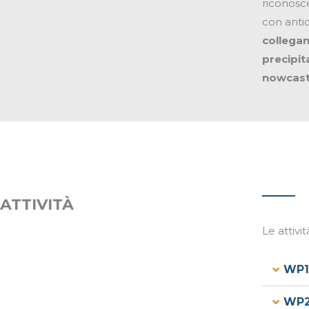
riconosce
con anti
collegan
precipit
nowcasti
ATTIVITÀ
Le attivi
WP1 
WP2