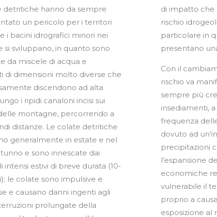
e detritiche hanno da sempre
o che presentano, caratterizza il
tato un pericolo per i territori
drogeologico ad esse connesso, in
 i bacini idrografici minori nei
lare in quei territori che
e si sviluppano, in quanto sono
presentano una 
 da miscele di acqua e
Con il cambiame
i di dimensioni molto diverse che
rischio va mani
samente discendono ad alta
sempre più cre
ungo i ripidi canaloni incisi sui
insediamenti, a
 delle montagne, percorrendo a
frequenza delle
ndi distanze. Le colate detritiche
dovuto ad un’in
o generalmente in estate e nel
precipitazioni 
tunno e sono innescate dai
l’espansione del
 intensi estivi di breve durata (10-
economiche re
); le colate sono impulsive e
vulnerabile il te
se e causano danni ingenti agli
proprio a caus
interruzioni prolungate della
esposizione al r