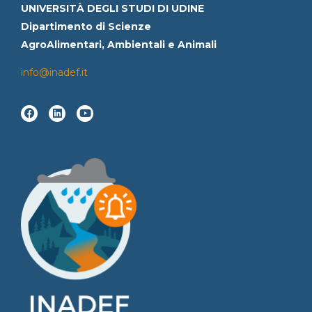
UNIVERSITÀ DEGLI STUDI DI UDINE
Dipartimento di Scienze
AgroAlimentari, Ambientali e Animali
info@inadef.it
F
L
Y
a
i
o
c
n
u
e
k
t
b
e
u
o
d
b
o
i
e
k
n