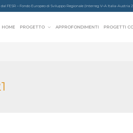
 dal FESR – Fondo Europeo di Sviluppo Regionale (Interreg V–A Italia-Austria
HOME
PROGETTO
APPROFONDIMENTI
PROGETTI C
1