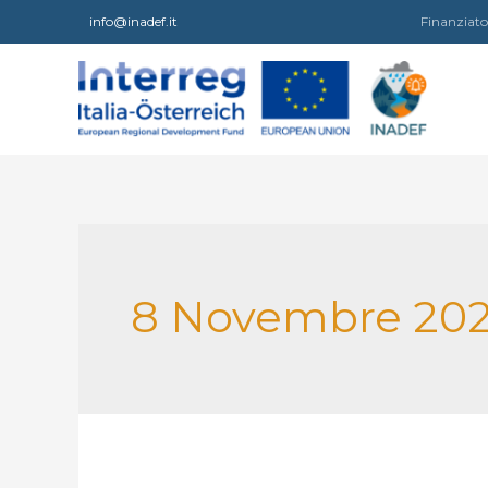
Vai
info@inadef.it
Finanziato
al
contenuto
8 Novembre 202