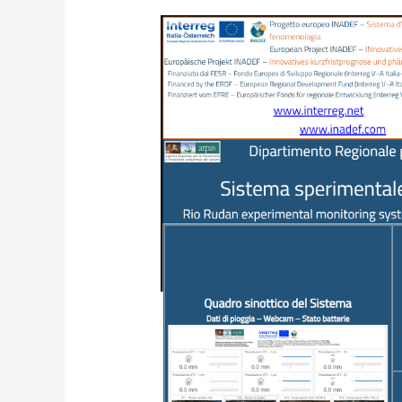
I
dati
dal
Sistema
sperimentale
di
Monitoraggio
del
Rio
Rudan